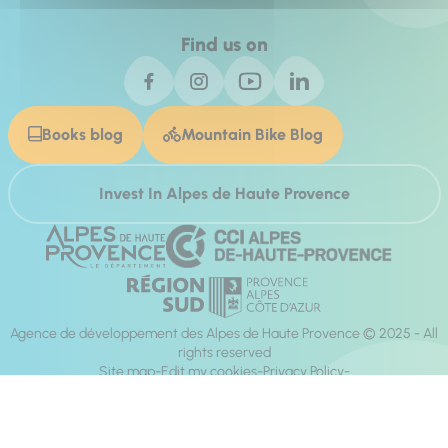
Find us on
Books blog
Mountain Bike Blog
Invest In Alpes de Haute Provence
Agence de développement des Alpes de Haute Provence © 2025 - All
rights reserved
Site map
Edit my cookies
Privacy Policy
Site accessibility: fully compliant
Legal notices
Production :
Mill, Privas