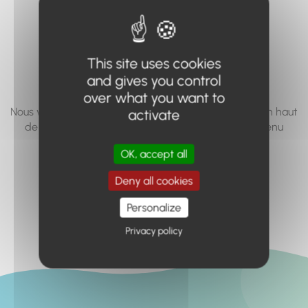
vous cherchez à
accéder n'existe
This site uses cookies
pas... ou plus.
and gives you control
over what you want to
Nous vous invitons à utiliser le moteur de recherche en haut
activate
de page, ou à utiliser le menu pour trouver le contenu
recherché.
OK, accept all
Retour à l'accueil
Deny all cookies
Personalize
Privacy policy